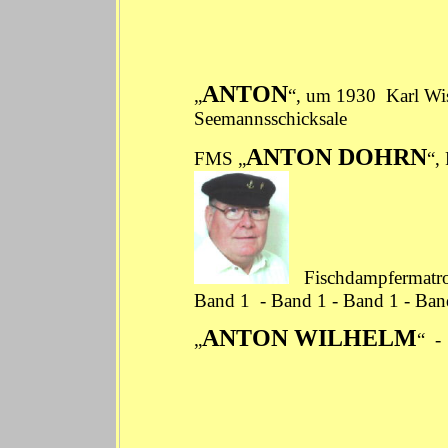
ANTON
„
“, um 1930 Karl W
Seemannsschicksale
ANTON DOHRN
FMS „
“,
Fischdampfermatr
Band 1
-
Band 1
-
Band 1
-
Ban
ANTON WILHELM
„
“ 