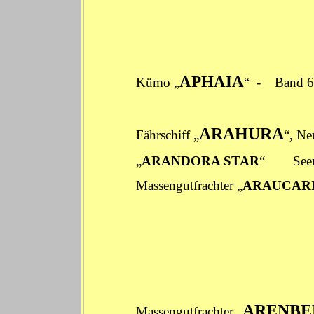
APHAIA
Kümo „
“ -
Band 
ARAHURA
Fährschiff „
“, N
„
ARANDORA STAR
“ Seema
Massengutfrachter „
ARAUCAR
ARENBE
Massengutfrachter „