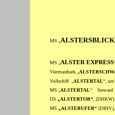
ALSTERSBLICK
MS „
ALSTER EXPRESS
MS „
Viermastbark „
ALSTERSCHW
Vollschiff „
ALSTERTAL
“, u
MS „
ALSTERTAL
“
Steward
DS
„ALSTERTOR“
, (DHKW
MS
„ALSTERUFER“
(DIHV),