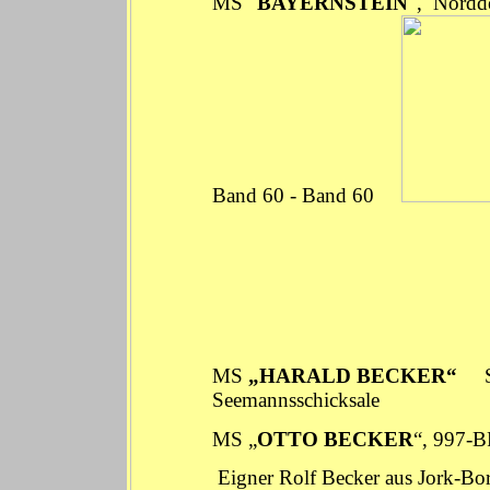
MS "
BAYERNSTEIN
",
Nordd
Band 60
-
Band 60
MS
„HARALD BECKER“
Seemannsschicksale
MS „
OTTO BECKER
“, 997-B
Eigner Rolf Becker aus Jork-Bo