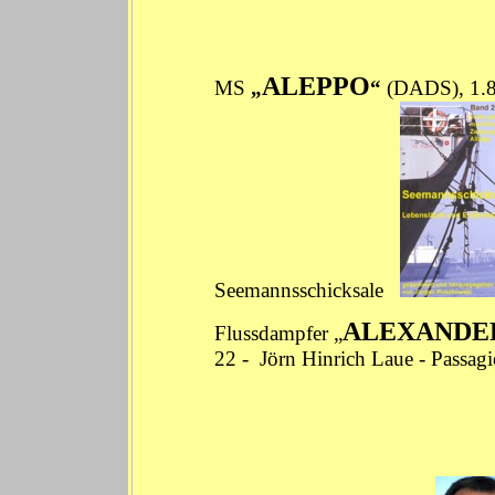
ALEPPO
MS
„
“
(DADS), 1.85
Seemannsschicksale
ALEXANDE
Flussdampfer „
22
- Jörn Hinrich Laue - Passagi