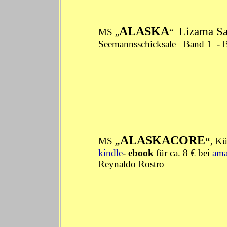
ALASKA
Lizama S
MS „
“
Seemannsschicksale
Band 1
-
ALASKACORE
MS
„
“
, Kü
kindle
-
ebook
für ca. 8 € bei
am
Reynaldo Rostro