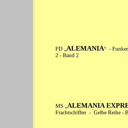
ALEMANIA
FD „
“ -
Funker
2
-
Band 2
ALEMANIA EXPR
MS „
Frachtschiffen - Gelbe Reihe -
B