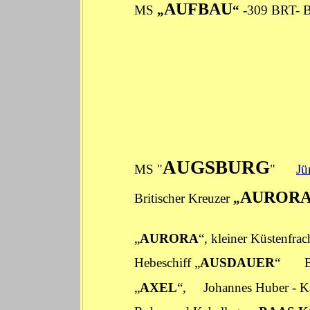
AUFBAU
MS
„
“ -
309 BRT- B
AUGSBURG
MS "
"
Jü
AUROR
Britischer Kreuzer
„
„
AURORA
“, kleiner Kü­stenf
Hebeschiff „
AUSDAUER
“
„
AXEL
“,
Johannes Huber
-
K