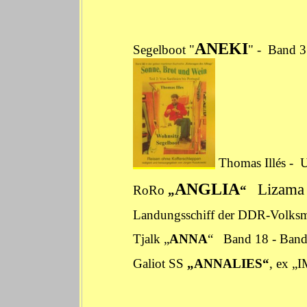
ANEKI
Segelboot "
" -
Band 3
Thomas Illés - 
ANGLIA
Lizama
RoRo
„
“
Landungsschiff der DDR-Volks
Tjalk „
ANNA
“
Band 18
-
Band
Galiot SS
„ANNALIES“
, ex 