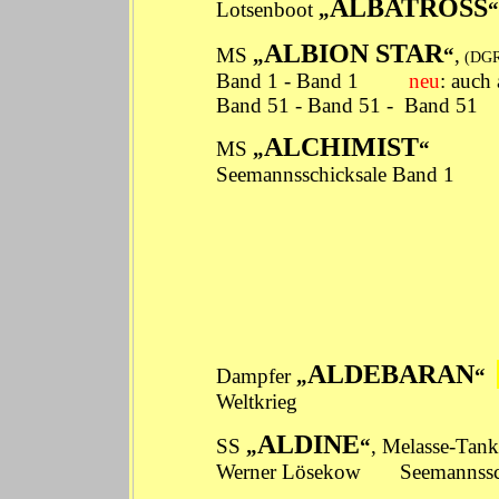
ALBATROSS
Lotsenboot
„
ALBION STAR
MS
„
“
,
(DG
Band 1
-
Band 1
neu
: auch
Band 51
-
Band 51
-
Band 51
ALCHIMIST
MS
„
“
Seemannsschicksale
Band 1
ALDEBARAN
Dampfer
„
“
Weltkrieg
ALDINE
SS
„
“
, Melasse-Tan
Werner Lösekow
Seemannssch