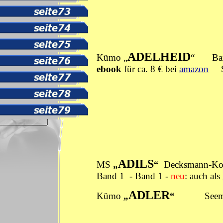
ADELHEID
Kümo „
“
Ba
ebook
für ca. 8 € bei
amazon
ADILS
MS
„
“
Decksmann-Koc
Band 1
-
Band 1
-
neu
: auch als
ADLER
Kümo
„
“
Seemann