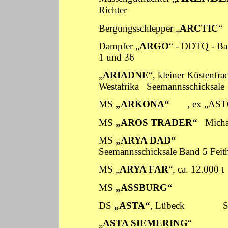
Richter
Bergungsschlepper „
ARCTIC
Dampfer „
ARGO
“ - DDTQ - Ba
1
und
36
„
ARIADNE
“, kleiner Küstenfr
Westafrika
Seemannsschicksa
MS
„ARKONA“
, ex „
MS
„AROS TRADER“
Micha
MS
„
ARYA DAD
“
Seemannsschicksale
Band 5 Feit
MS „
ARYA FAR
“, ca. 12.000 
MS
„ASSBURG“
DS
„ASTA“
, Lübeck Seem
„
ASTA SIEMERING
“ Seem