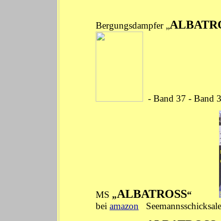
ALBATR
Bergungsdampfer „
-
Band 37
-
Band 
ALBATROSS
MS
„
“
bei
amazon
Seemannsschicksal