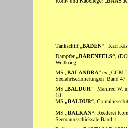
Rohr- und Kabelleger „
BAAS 
Tankschiff „
BADEN
“
Karl Käst
Dampfer
„BÄRENFELS“
, (D
Weltkrieg
MS „
BALANDRA
“ ex „CGM 
Seefahrtserinnerungen
Band 47
MS „
BALDUR
“
Manfred W. in
18
MS
„
BALDUR
“
, Containers
MS
„BALKAN“
, Reederei K
Seemannsschicksale Band 1