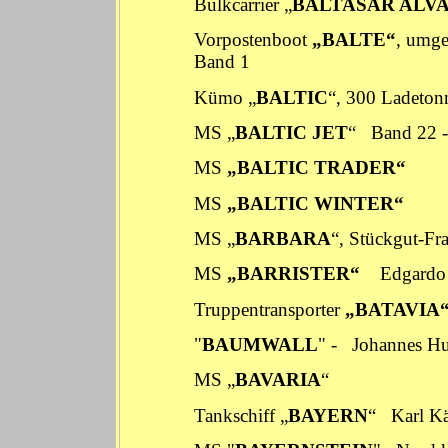
Bulkcarrier „
BALTASAR ALV
Vorpostenboot
„BALTE“
, umg
Band 1
Kümo „
BALTIC
“, 300 Lade
MS „
BALTIC JET
“
Band 22
MS
„BALTIC TRADER“
See
MS
„BALTIC WINTER“
MS „
BARBARA
“, Stückgut-F
MS
„BARRISTER“
Edgardo
Truppentransporter
„BATAVIA
"
BAUMWALL
" -
Johannes H
MS „
BAVARIA
“ Seem
Tankschiff „
BAYERN
“
Karl Kä