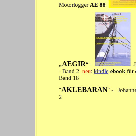
Motorlogger
AE 88
AEGIR
„
“
-
-
Band 2
neu
:
kindle
-
ebook
für 
Band 18
AKLEBARAN
"
" -
Johann
2