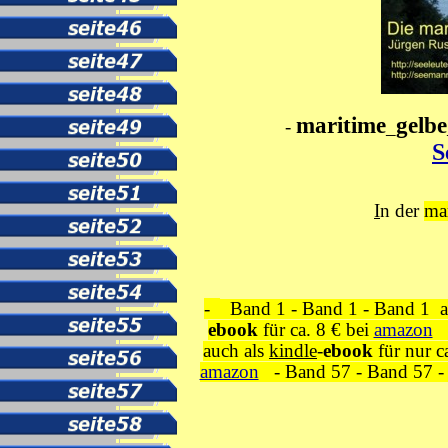
maritime
gelbe
-
_
S
I
n der
ma
-
Band 1
-
Band 1
-
Band 1
a
ebook
für ca. 8 € bei
amazon
auch als
kindle
-
ebook
für nur c
amazon
-
Band 57
-
Band 57