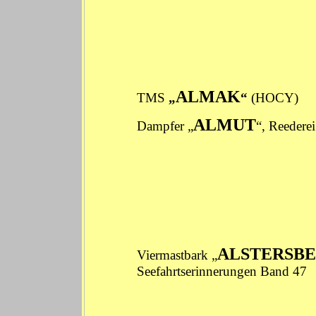
ALMAK
TMS
„
“
(HOCY) Se
ALMUT
Dampfer „
“, Reeder
ALSTERSB
Viermastbark „
Seefahrtserinnerungen
Band 47